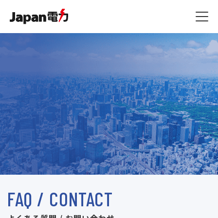
燃料費等調整額
JSプラン
ジャパン家電修理アシスト
その他
容量拠出金反映額
原料費調整額
ジャパン端末アシスト
お知らせ一覧
よくある質問 / お問い合
ご利用規約
わせ
ご利用規約・約款
ジャパン駆けつけアシスト
コラム一覧
ガス漏れ時の緊急対応
マイページ
ご利用規約
FAQ / CONTACT
よくある質問 / お問い合わせ