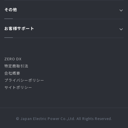
JSプラン
ジャパン家電修理アシスト
Jプラン
その他
原料費調整額
ジャパン端末アシスト
オール電化プラン
お知らせ一覧
ご利用規約・約款
お客様サポート
ジャパン駆けつけアシスト
トリプルアシストプラン
コラム一覧
ガス漏れ時の緊急対応
よくある質問 / お問い合わせ
ご利用規約・約款・料金
ハーモニーでんき
クーリング・オフ
くらし・しごと・どうりょくプラン
ZERO DX
特定商取引法
高圧プラン
会社概要
プライバシーポリシー
サイトポリシー
燃料費等調整額(J・JF・JP・L・オール電化・トリプルアシス
ト・ハーモニーでんき)
燃料費等調整額(高圧・くらし・しごと・どうりょく)
© Japan Electric Power Co.,Ltd. All Rights Reserved.
容量拠出金反映額