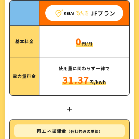
JFプラン
0
基本料金
円/月
使用量に関わらず一律で
電力量料金
31.37
円/kWh
＋
再エネ賦課金
（各社共通の単価）