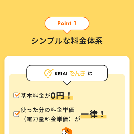
Point 1
シンプルな料金体系
は
0円！
基本料金が
使った分の料金単価
一律！
（電力量料金単価）が