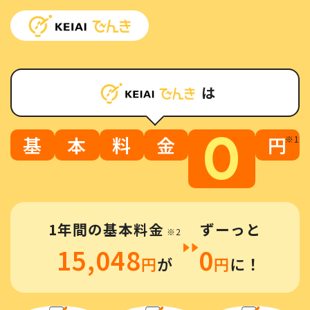
は
0
基
本
料
金
円
※1
1年間の基本料金
ずーっと
※2
15,048
0
円
が
円
に！