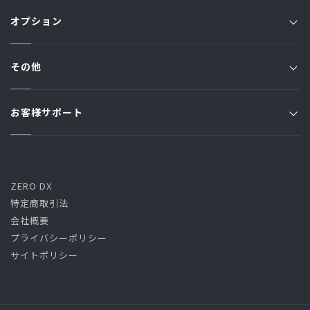
ガスTOP
オプション
JFプラン
JSプラン
ジャパン家電修理アシスト
Jプラン
その他
原料費調整額
ジャパン端末アシスト
オール電化プラン
お知らせ一覧
ご利用規約・約款
お客様サポート
ジャパン駆けつけアシスト
トリプルアシストプラン
コラム一覧
ガス漏れ時の緊急対応
よくある質問 / お問い合わせ
ご利用規約・約款・料金
ハーモニーでんき
クーリング・オフ
くらし・しごと・どうりょくプラン
ZERO DX
特定商取引法
高圧プラン
会社概要
プライバシーポリシー
サイトポリシー
燃料費等調整額(J・JF・JP・L・オール電化・トリプルアシス
ト・ハーモニーでんき)
燃料費等調整額(高圧・くらし・しごと・どうりょく)