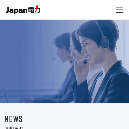
燃料費等調整額
JSプラン
ジャパン家電修理アシスト
その他
容量拠出金反映額
原料費調整額
ジャパン端末アシスト
お知らせ一覧
よくある質問 / お問い合
ご利用規約
わせ
ご利用規約・約款
ジャパン駆けつけアシスト
コラム一覧
ガス漏れ時の緊急対応
マイページ
ご利用規約
NEWS
お知らせ