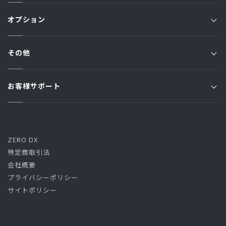
プラン一覧
ガスTOP
オプション
JFプラン
JSプラン
ジャパン家電修理アシスト
Jプラン
その他
原料費調整額
ジャパン端末アシスト
オール電化プラン
お知らせ一覧
ご利用規約・約款
お客様サポート
ジャパン駆けつけアシスト
トリプルアシストプラン
コラム一覧
ガス漏れ時の緊急対応
よくある質問 / お問い合わせ
ご利用規約・約款・料金
ハーモニーでんき
クーリング・オフ
くらし・しごと・どうりょくプラン
ZERO DX
特定商取引法
高圧プラン
会社概要
プライバシーポリシー
サイトポリシー
燃料費等調整額(J・JF・JP・L・オール電化・トリプルアシス
ト・ハーモニーでんき)