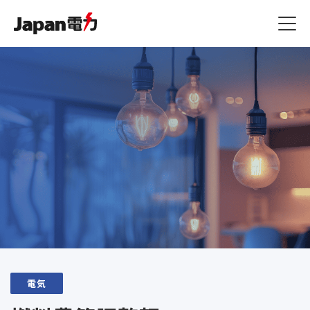
燃料費等調整額
JSプラン
ジャパン家電修理アシスト
その他
容量拠出金反映額
原料費調整額
ジャパン端末アシスト
お知らせ一覧
よくある質問 / お問い合
ご利用規約
わせ
ご利用規約・約款
ジャパン駆けつけアシスト
コラム一覧
ガス漏れ時の緊急対応
マイページ
ご利用規約
電気