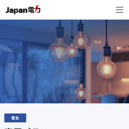
燃料費等調整額
JSプラン
ジャパン家電修理アシスト
その他
容量拠出金反映額
原料費調整額
ジャパン端末アシスト
お知らせ一覧
よくある質問 / お問い合
ご利用規約
わせ
ご利用規約・約款
ジャパン駆けつけアシスト
コラム一覧
ガス漏れ時の緊急対応
マイページ
ご利用規約
電気