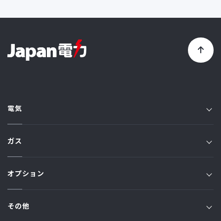
電気
電気TOP
ガス
プラン一覧
ガスTOP
オプション
JFプラン
JSプラン
ジャパン家電修理アシスト
Jプラン
その他
原料費調整額