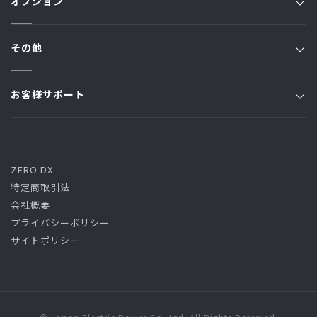
オプション
JFプラン
JSプラン
ジャパン家電修理アシスト
Jプラン
その他
原料費調整額
ジャパン端末アシスト
オール電化プラン
お知らせ一覧
ご利用規約・約款
お客様サポート
ジャパン駆けつけアシスト
トリプルアシストプラン
コラム一覧
ガス漏れ時の緊急対応
よくある質問 / お問い合わせ
ご利用規約・約款・料金
ハーモニーでんき
クーリング・オフ
くらし・しごと・どうりょくプラン
ZERO DX
特定商取引法
高圧プラン
会社概要
プライバシーポリシー
サイトポリシー
燃料費等調整額(J・JF・JP・L・オール電化・トリプルアシス
ト・ハーモニーでんき)
燃料費等調整額(高圧・くらし・しごと・どうりょく)