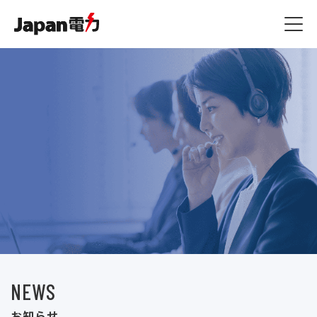
燃料費等調整額
JSプラン
ジャパン家電修理アシスト
その他
容量拠出金反映額
原料費調整額
ジャパン端末アシスト
お知らせ一覧
よくある質問 / お問い合
ご利用規約
わせ
ご利用規約・約款
ジャパン駆けつけアシスト
コラム一覧
ガス漏れ時の緊急対応
マイページ
ご利用規約
NEWS
お知らせ