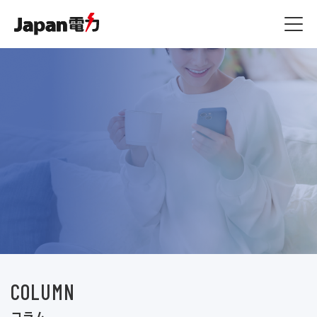
燃料費等調整額
JSプラン
ジャパン家電修理アシスト
その他
容量拠出金反映額
原料費調整額
ジャパン端末アシスト
お知らせ一覧
よくある質問 / お問い合
ご利用規約
わせ
ご利用規約・約款
ジャパン駆けつけアシスト
コラム一覧
ガス漏れ時の緊急対応
マイページ
ご利用規約
COLUMN
コラム