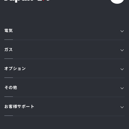
電気
電気TOP
ガス
プラン一覧
ガスTOP
オプション
JFプラン
JSプラン
ジャパン家電修理アシスト
Jプラン
その他
原料費調整額
ジャパン端末アシスト
オール電化プラン
お知らせ一覧
ご利用規約・約款
お客様サポート
ジャパン駆けつけアシスト
トリプルアシストプラン
コラム一覧
ガス漏れ時の緊急対応
よくある質問 / お問い合わせ
ご利用規約・約款・料金
ハーモニーでんき